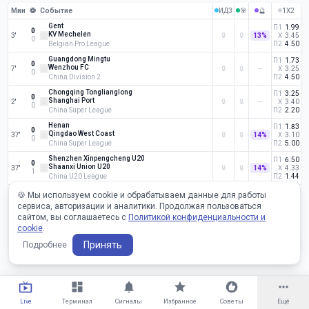
ИД3
🎯
🔮
1Х2
Мин
⚽
Событие
Gent
П1
1.99
0
☆
KV Mechelen
3
'
🔒
🔒
13
%
X
3.45
0
Belgian Pro League
П2
4.50
Guangdong Mingtu
П1
1.73
0
☆
Wenzhou FC
7
'
🔒
🔒
—
X
3.25
0
China Division 2
П2
4.50
Chongqing Tonglianglong
П1
3.25
0
☆
Shanghai Port
2
'
🔒
🔒
—
X
3.40
0
China Super League
П2
2.20
Henan
П1
1.83
0
☆
Qingdao West Coast
37
'
🔒
🔒
14
%
X
3.10
0
China Super League
П2
5.00
Shenzhen Xinpengcheng U20
П1
6.50
0
☆
Shaanxi Union U20
37
'
🔒
🔒
14
%
X
4.33
1
China U20 League
П2
1.44
Tianjin Jinmen Tigers U20
П1
1.62
🍪 Мы используем cookie и обрабатываем данные для работы
0
☆
Guangdong GZ-Power U20
7
'
🔒
🔒
—
X
4.00
0
сервиса, авторизации и аналитики. Продолжая пользоваться
China U20 League
П2
4.33
сайтом, вы соглашаетесь с
Политикой конфиденциальности и
Guangdong GZ-Power
П1
2.08
cookie
.
0
☆
Guangxi Hengchen
4
'
🔒
🔒
13
%
X
3.60
0
Chinese League 1
П2
3.95
Принять
Подробнее
live_tv
dashboard
notifications
star
recommend
more_horiz
Live
Терминал
Сигналы
Избранное
Советы
Ещё