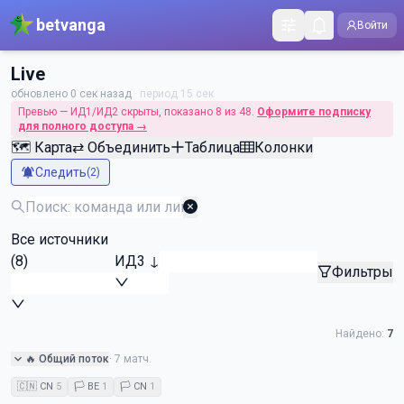
betvanga
tune
Войти
Live
обновлено
0 сек назад
· период
15 сек
Превью — ИД1/ИД2 скрыты, показано
8
из
48
.
Оформите подписку
для полного доступа →
🗺 Карта
⇄ Объединить
Таблица
Колонки
notifications_active
Следить
(
2
)
Все источники
(8)
ИД3 ↓
Фильтры
Найдено:
7
expand_more
🔥 Общий поток
·
7
матч.
🇨🇳
CN
5
🏳️
BE
1
🏳️
CN
1